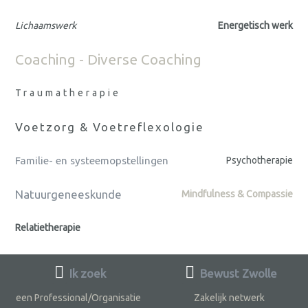
Lichaamswerk
Energetisch werk
Coaching - Diverse Coaching
Traumatherapie
Voetzorg & Voetreflexologie
Familie- en systeemopstellingen
Psychotherapie
Natuurgeneeskunde
Mindfulness & Compassie
Relatietherapie
Ik zoek
Bewust Zwolle
een Professional/Organisatie
Zakelijk netwerk