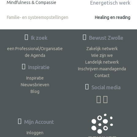
Energetisch werk
Mindfulness & Compassie
Familie- en systeemopstellingen
Healing en reading
Ik zoek
Bewust Zwolle
een Professional/Organisatie
Zakelijk netwerk
de Agenda
Wie zijn we
Landelijk netwerk
Inspiratie
Inschrijven maandagenda
Contact
Inspiratie
Nieuwsbrieven
Social media
Blog
Mijn Account
Inloggen