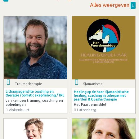
Alles weergeven
Traumatherapie
Sjamanisme
Lichaamsgerichte coaching en
Healing op de haar: Sjamanistische
therapie / Somatic exepriencing / TRE
healing, coaching in cohesie met
paarden & Guasha therapie
van kempen training, coaching en
Het Paardenmiddel
opleidingen
Luttenberg
Vinkenbuurt