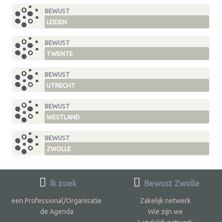
BEWUST
LEIDEN
BEWUST
TWENTE
BEWUST
UTRECHT
BEWUST
WESTLAND
BEWUST
ZWOLLE
Ik zoek
Bewust Zwolle
een Professional/Organisatie
Zakelijk netwerk
de Agenda
Wie zijn we