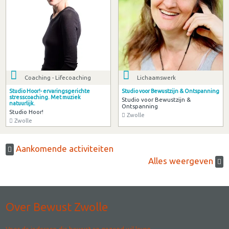
Coaching - Lifecoaching
Lichaamswerk
Studio Hoor!- ervaringsgerichte
Studio voor Bewustzijn & Ontspanning
stresscoaching. Met muziek
Studio voor Bewustzijn &
natuurlijk.
Ontspanning
Studio Hoor!
Zwolle
Zwolle
Aankomende activiteiten
Alles weergeven
Over Bewust Zwolle
Voor de iedereen die bewust en gezond wil leven