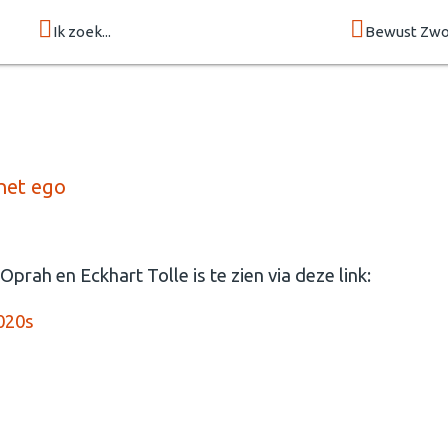
Ik zoek...
Bewust Zwo
het ego
prah en Eckhart Tolle is te zien via deze link:
020s