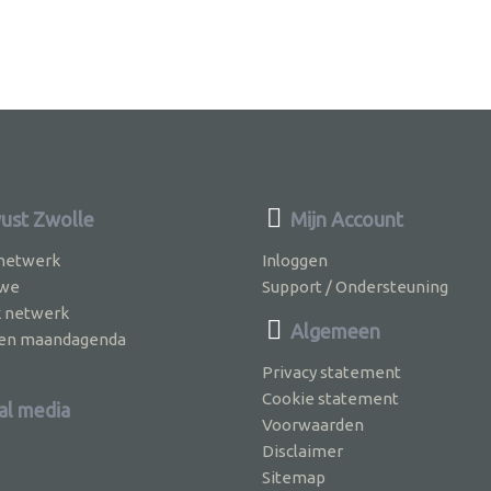
st Zwolle
Mijn Account
 netwerk
Inloggen
 we
Support / Ondersteuning
k netwerk
Algemeen
jven maandagenda
Privacy statement
Cookie statement
al media
Voorwaarden
Disclaimer
Sitemap