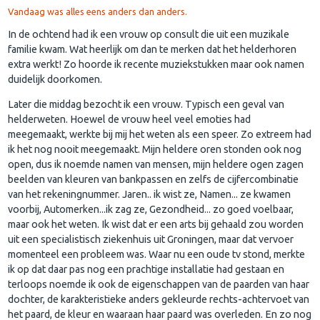
Vandaag was alles eens anders dan anders.
In de ochtend had ik een vrouw op consult die uit een muzikale
familie kwam. Wat heerlijk om dan te merken dat het helderhoren
extra werkt! Zo hoorde ik recente muziekstukken maar ook namen
duidelijk doorkomen.
Later die middag bezocht ik een vrouw. Typisch een geval van
helderweten. Hoewel de vrouw heel veel emoties had
meegemaakt, werkte bij mij het weten als een speer. Zo extreem had
ik het nog nooit meegemaakt. Mijn heldere oren stonden ook nog
open, dus ik noemde namen van mensen, mijn heldere ogen zagen
beelden van kleuren van bankpassen en zelfs de cijfercombinatie
van het rekeningnummer. Jaren.. ik wist ze, Namen... ze kwamen
voorbij, Automerken...ik zag ze, Gezondheid... zo goed voelbaar,
maar ook het weten. Ik wist dat er een arts bij gehaald zou worden
uit een specialistisch ziekenhuis uit Groningen, maar dat vervoer
momenteel een probleem was. Waar nu een oude tv stond, merkte
ik op dat daar pas nog een prachtige installatie had gestaan en
terloops noemde ik ook de eigenschappen van de paarden van haar
dochter, de karakteristieke anders gekleurde rechts-achtervoet van
het paard, de kleur en waaraan haar paard was overleden. En zo nog