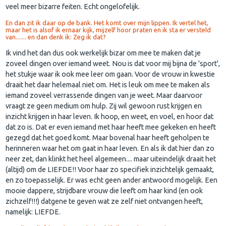
veel meer bizarre feiten. Echt ongelofelijk.
En dan zit ik daar op de bank. Het komt over mijn lippen. Ik vertel het,
maar het is alsof ik ernaar kijk, mijzelf hoor praten en ik sta er versteld
van....... en dan denk ik: Zeg ik dat?
Ik vind het dan dus ook werkelijk bizar om mee te maken dat je
zoveel dingen over iemand weet. Nou is dat voor mij bijna de 'sport',
het stukje waar ik ook mee leer om gaan. Voor de vrouw in kwestie
draait het daar helemaal niet om. Het is leuk om mee te maken als
iemand zoveel verrassende dingen van je weet. Maar daarvoor
vraagt ze geen medium om hulp. Zij wil gewoon rust krijgen en
inzicht krijgen in haar leven. Ik hoop, en weet, en voel, en hoor dat
dat zo is. Dat er even iemand met haar heeft mee gekeken en heeft
gezegd dat het goed komt. Maar bovenal haar heeft geholpen te
herinneren waar het om gaat in haar leven. En als ik dat hier dan zo
neer zet, dan klinkt het heel algemeen.... maar uiteindelijk draait het
(altijd) om de LIEFDE!! Voor haar zo specifiek inzichtelijk gemaakt,
en zo toepasselijk. Er was echt geen ander antwoord mogelijk. Een
mooie dappere, strijdbare vrouw die leeft om haar kind (en ook
zichzelf!!!) datgene te geven wat ze zelf niet ontvangen heeft,
namelijk: LIEFDE.