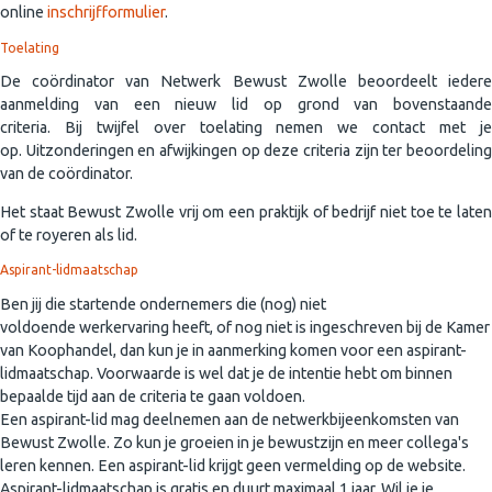
online
inschrijfformulier
.
Toelating
De coördinator van Netwerk Bewust Zwolle beoordeelt iedere
aanmelding van een nieuw lid op grond van bovenstaande
criteria. Bij twijfel over toelating nemen we contact met je
op. Uitzonderingen en afwijkingen op deze criteria zijn ter beoordeling
van de coördinator.
Het staat Bewust Zwolle vrij om een praktijk of bedrijf niet toe te laten
of te royeren als lid.
Aspirant-lidmaatschap
Ben jij die startende ondernemers die (nog) niet
voldoende werkervaring heeft, of nog niet is ingeschreven bij de Kamer
van Koophandel, dan kun je in aanmerking komen voor een aspirant-
lidmaatschap. Voorwaarde is wel dat je de intentie hebt om binnen
bepaalde tijd aan de criteria te gaan voldoen.
Een aspirant-lid mag deelnemen aan de netwerkbijeenkomsten van
Bewust Zwolle. Zo kun je groeien in je bewustzijn en meer collega's
leren kennen. Een aspirant-lid krijgt geen vermelding op de website.
Aspirant-lidmaatschap is gratis en duurt maximaal 1 jaar. Wil je je