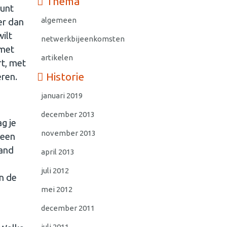
Thema
kunt
algemeen
er dan
ilt
netwerkbijeenkomsten
 met
artikelen
rt, met
Historie
eren.
januari 2019
december 2013
g je
november 2013
 een
mand
april 2013
juli 2012
an de
mei 2012
december 2011
juli 2011