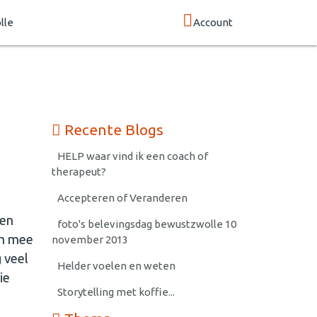
lle
Account
Recente Blogs
HELP waar vind ik een coach of
therapeut?
Accepteren of Veranderen
een
foto's belevingsdag bewustzwolle 10
om mee
november 2013
 veel
Helder voelen en weten
ie
Storytelling met koffie...