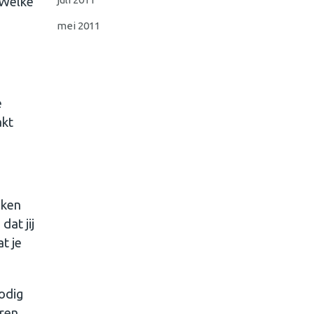
 Welke
s
mei 2011
e
akt
aken
dat jij
t je
odig
ren.