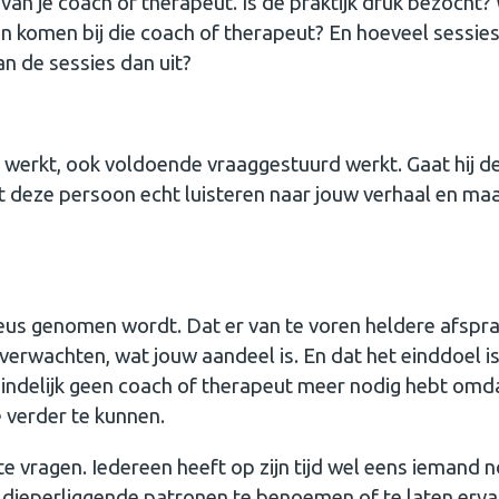
n je coach of therapeut. Is de praktijk druk bezocht?
 komen bij die coach of therapeut? En hoeveel sessie
n de sessies dan uit?
werkt, ook voldoende vraaggestuurd werkt. Gaat hij d
at deze persoon echt luisteren naar jouw verhaal en ma
erieus genomen wordt. Dat er van te voren heldere afspr
 verwachten, wat jouw aandeel is. En dat het einddoel is 
iteindelijk geen coach of therapeut meer nodig hebt omda
 verder te kunnen.
 vragen. Iedereen heeft op zijn tijd wel eens iemand n
e dieperliggende patronen te benoemen of te laten erva