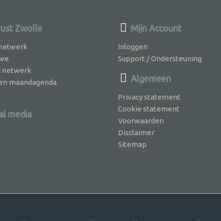
st Zwolle
Mijn Account
 netwerk
Inloggen
 we
Support / Ondersteuning
k netwerk
Algemeen
jven maandagenda
Privacy statement
Cookie statement
al media
Voorwaarden
Disclaimer
Sitemap