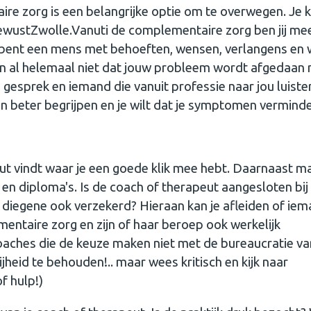
re zorg is een belangrijke optie om te overwegen. Je 
BewustZwolle.Vanuti de complementaire zorg ben jij me
j bent een mens met behoeften, wensen, verlangens en w
en al helemaal niet dat jouw probleem wordt afgedaan
n gesprek en iemand die vanuit professie naar jou luiste
gen beter begrijpen en je wilt dat je symptomen vermind
eut vindt waar je een goede klik mee hebt. Daarnaast ma
 en diploma's. Is de coach of therapeut aangesloten bij
 diegene ook verzekerd? Hieraan kan je afleiden of ie
entaire zorg en zijn of haar beroep ook werkelijk
 coaches die de keuze maken niet met de bureaucratie v
jheid te behouden!.. maar wees kritisch en kijk naar
of hulp!)