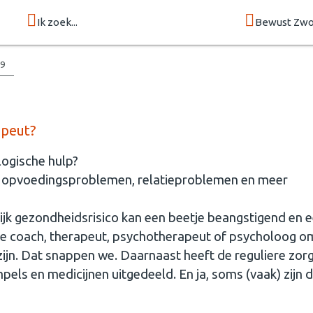
Ik zoek...
Bewust Zwo
19
apeut?
logische hulp?
, opvoedingsproblemen, relatieproblemen en meer
ijk gezondheidsrisico kan een beetje beangstigend en 
iste coach, therapeut, psychotherapeut of psycholoog 
ijn. Dat snappen we. Daarnaast heeft de reguliere zorg
els en medicijnen uitgedeeld. En ja, soms (vaak) zijn d