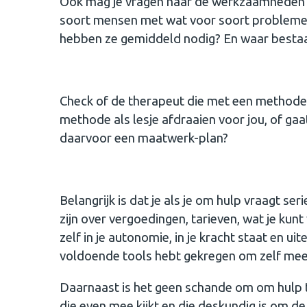
Ook mag je vragen naar de werkzaamheden va
soort mensen met wat voor soort problemen
hebben ze gemiddeld nodig? En waar bestaa
Check of de therapeut die met een methode 
methode als lesje afdraaien voor jou, of ga
daarvoor een maatwerk-plan?
Belangrijk is dat je als je om hulp vraagt s
zijn over vergoedingen, tarieven, wat je kunt
zelf in je autonomie, in je kracht staat en u
voldoende tools hebt gekregen om zelf mee
Daarnaast is het geen schande om om hulp te
die even mee kijkt en die deskundig is om d