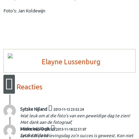
Foto's: Jan Koldewijn
Elayne Lussenburg
Reacties
Sytske Nijland
2013-11-12 23:52:24
Wat leuk om al die foto's van een geweldige dag te zien!
Met dank aan de fotograaf,
Vriendelijke groet,
Mieke van Ooik
2013-11-18 22:51:07
Sytske Nijland
Leuk dat de belevingsdag zo'n succes is geweest. Kon niet