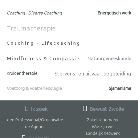
Coaching - Diverse Coaching
Energetisch werk
Traumatherapie
Coaching - Lifecoaching
Mindfulness & Compassie
Natuurgeneeskunde
Stervens- en uitvaartbegeleiding
Kruidentherapie
Voetzorg & Voetreflexologie
Sjamanisme
Ik zoek
Bewust Zwolle
een Professional/Organisatie
Zakelijk netwerk
de Agenda
Wie zijn we
Landelijk netwerk