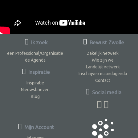
Ik zoek
Bewust Zwolle
een Professional/Organisatie
Zakelijk netwerk
de Agenda
Wie zijn we
Landelijk netwerk
Inspiratie
Inschrijven maandagenda
Contact
Inspiratie
Nieuwsbrieven
Social media
Blog
Mijn Account
Inloggen