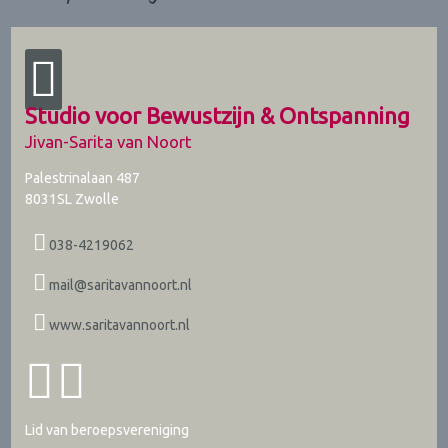
Studio voor Bewustzijn & Ontspanning
Jivan-Sarita van Noort
Palestrinalaan 487
8031SL
Zwolle
038-4219062
mail@saritavannoort.nl
www.saritavannoort.nl
Lid van beroepsvereniging