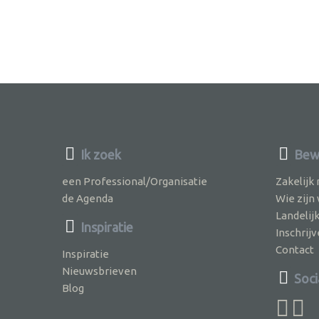
Ik zoek
Bewu
een Professional/Organisatie
Zakelijk
de Agenda
Wie zijn
Landelij
Inspiratie
Inschri
Contact
Inspiratie
Nieuwsbrieven
Soci
Blog