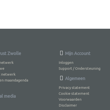
st Zwolle
Mijn Account
 netwerk
Inloggen
 we
Support / Ondersteuning
k netwerk
Algemeen
jven maandagenda
Privacy statement
Cookie statement
al media
Voorwaarden
Disclaimer