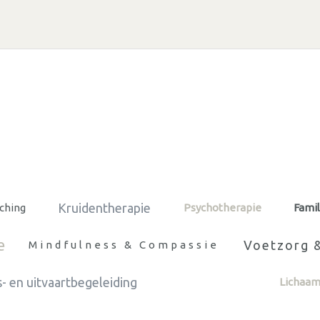
Kruidentherapie
aching
Psychotherapie
Famil
e
Voetzorg &
Mindfulness & Compassie
- en uitvaartbegeleiding
Lichaa