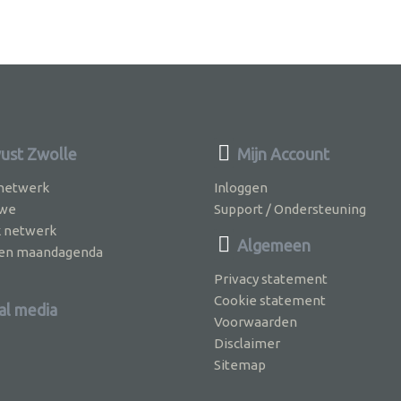
st Zwolle
Mijn Account
 netwerk
Inloggen
 we
Support / Ondersteuning
k netwerk
Algemeen
jven maandagenda
Privacy statement
Cookie statement
al media
Voorwaarden
Disclaimer
Sitemap