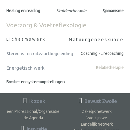
Healing en reading
Kruidentherapie
Sjamanisme
Voetzorg & Voetreflexologie
Natuurgeneeskunde
Lichaamswerk
Stervens- en uitvaartbegeleiding
Coaching - Lifecoaching
Energetisch werk
Relatietherapie
Familie- en systeemopstellingen
Ik zoek
Bewust Zwolle
een Professional/Organisatie
Zakelijk netwerk
de Agenda
Wie zijn we
Landelijk netwerk
Inspiratie