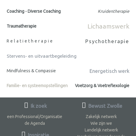
Coaching - Diverse Coaching
Kruidentherapie
Lichaamswerk
Traumatherapie
Psychotherapie
Relatietherapie
Stervens- en uitvaartbegeleiding
Energetisch werk
Mindfulness & Compassie
Familie- en systeemopstellingen
Voetzorg & Voetreflexologie
Ik zoek
Bewust Zwolle
een Professional/Organisatie
Zakelijk netwerk
de Agenda
Wie zijn we
Landelijk netwerk
Inspiratie