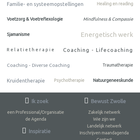
Familie- en systeemopstellingen
Healing en reading
Voetzorg & Voetreflexologie
Mindfulness & Compassie
Energetisch werk
Sjamanisme
Coaching - Lifecoaching
Relatietherapie
Coaching - Diverse Coaching
Traumatherapie
Kruidentherapie
Psychotherapie
Natuurgeneeskunde
Ik zoek
Bewust Zwolle
een Professional/Organisatie
Zakelijk netwerk
de Agenda
Wie zijn we
Landelijk netwerk
Inspiratie
Inschrijven maandagenda
Contact