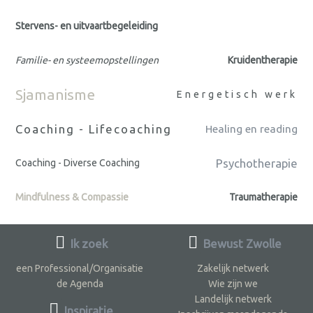
Stervens- en uitvaartbegeleiding
Familie- en systeemopstellingen
Kruidentherapie
Sjamanisme
Energetisch werk
Coaching - Lifecoaching
Healing en reading
Psychotherapie
Coaching - Diverse Coaching
Mindfulness & Compassie
Traumatherapie
Ik zoek
Bewust Zwolle
een Professional/Organisatie
Zakelijk netwerk
de Agenda
Wie zijn we
Landelijk netwerk
Inspiratie