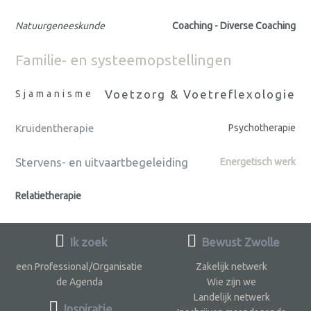
Natuurgeneeskunde
Coaching - Diverse Coaching
Familie- en systeemopstellingen
Voetzorg & Voetreflexologie
Sjamanisme
Kruidentherapie
Psychotherapie
Stervens- en uitvaartbegeleiding
Energetisch werk
Relatietherapie
Ik zoek
Bewust Zwolle
een Professional/Organisatie
Zakelijk netwerk
de Agenda
Wie zijn we
Landelijk netwerk
Inspiratie