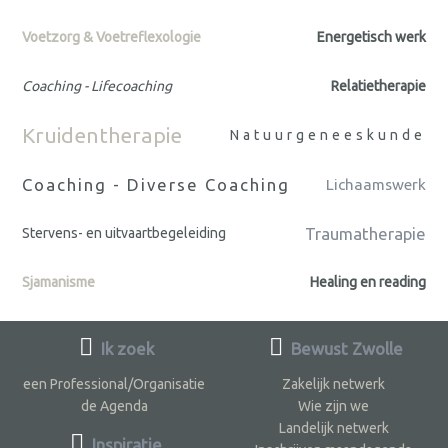
Voetzorg & Voetreflexologie
Energetisch werk
Coaching - Lifecoaching
Relatietherapie
Kruidentherapie
Natuurgeneeskunde
Coaching - Diverse Coaching
Lichaamswerk
Traumatherapie
Stervens- en uitvaartbegeleiding
Sjamanisme
Healing en reading
Ik zoek
Bewust Zwolle
een Professional/Organisatie
Zakelijk netwerk
de Agenda
Wie zijn we
Landelijk netwerk
Inspiratie