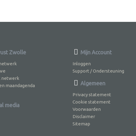
st Zwolle
Mijn Account
 netwerk
Inloggen
 we
Support / Ondersteuning
k netwerk
Algemeen
jven maandagenda
Privacy statement
Cookie statement
al media
Voorwaarden
Disclaimer
Sitemap