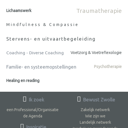
Traumatherapie
Lichaamswerk
Mindfulness & Compassie
Stervens- en uitvaartbegeleiding
Coaching - Diverse Coaching
Voetzorg & Voetreflexologie
Familie- en systeemopstellingen
Psychotherapie
Healing en reading
Ik zoek
Bewust Zwolle
een Professional/Organisatie
Zakelijk netwerk
de Agenda
Wie zijn we
Landelijk netwerk
Inspiratie