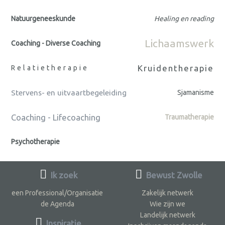
Natuurgeneeskunde
Healing en reading
Lichaamswerk
Coaching - Diverse Coaching
Kruidentherapie
Relatietherapie
Stervens- en uitvaartbegeleiding
Sjamanisme
Coaching - Lifecoaching
Traumatherapie
Psychotherapie
Ik zoek
Bewust Zwolle
een Professional/Organisatie
Zakelijk netwerk
de Agenda
Wie zijn we
Landelijk netwerk
Inspiratie