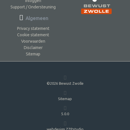
Inloggen
Support / Ondersteuning
Algemeen
Privacy statement
Cookie statement
Voorwaarden
Disclaimer
Sitemap
©2026 Bewust Zwolle
Sitemap
5.0.0
webdesign ZZPstudio