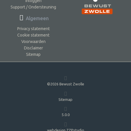
Inloggen
Support / Ondersteuning
Algemeen
Privacy statement
Cookie statement
Voorwaarden
Disclaimer
Sitemap
©2026 Bewust Zwolle
Sitemap
5.0.0
webdesign ZZPstudio