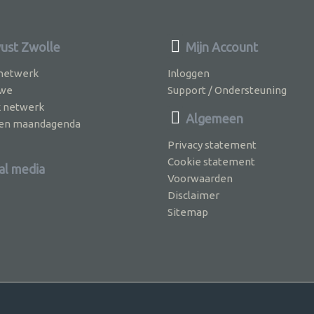
st Zwolle
Mijn Account
 netwerk
Inloggen
 we
Support / Ondersteuning
k netwerk
Algemeen
jven maandagenda
Privacy statement
Cookie statement
al media
Voorwaarden
Disclaimer
Sitemap