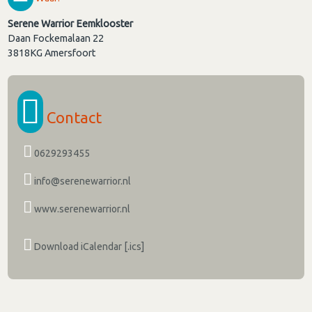
Serene Warrior Eemklooster
Daan Fockemalaan 22
3818KG
Amersfoort
Contact
0629293455
info@serenewarrior.nl
www.serenewarrior.nl
Download iCalendar [.ics]