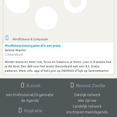
Mindfulness & Compassie
Mindfulness training prive of in een groep
Serene Warrior
Amersfoort
Minder stress en meer rust, focus en balans in je leven. Leer in 8 sessies hoe
je dit doet. Een skill voor het leven! Beoordeeld met een 9,3. Gratis
parkeren. Meer info: app of bel Lynn op 29293455 of kijk op SereneWarrior
Ik zoek
Bewust Zwolle
een Professional/Organisatie
Zakelijk netwerk
de Agenda
Wie zijn we
Landelijk netwerk
Inspiratie
Inschrijven maandagenda