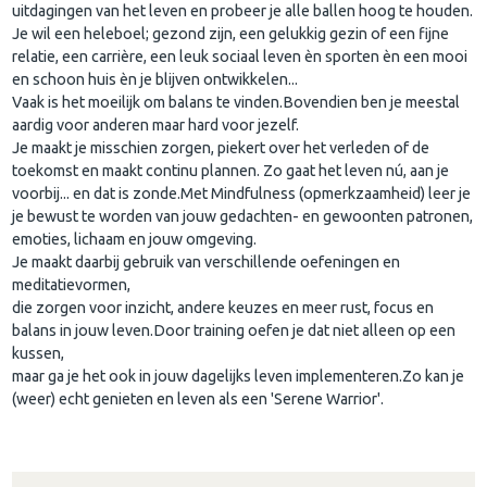
uitdagingen van het leven en probeer je alle ballen hoog te houden.
Je wil een heleboel; gezond zijn, een gelukkig gezin of een fijne
relatie, een carrière, een leuk sociaal leven èn sporten èn een mooi
en schoon huis èn je blijven ontwikkelen...
Vaak is het moeilijk om balans te vinden.Bovendien ben je meestal
aardig voor anderen maar hard voor jezelf.
Je maakt je misschien zorgen, piekert over het verleden of de
toekomst en maakt continu plannen. Zo gaat het leven nú, aan je
voorbij... en dat is zonde.Met Mindfulness (opmerkzaamheid) leer je
je bewust te worden van jouw gedachten- en gewoonten patronen,
emoties, lichaam en jouw omgeving.
Je maakt daarbij gebruik van verschillende oefeningen en
meditatievormen,
die zorgen voor inzicht, andere keuzes en meer rust, focus en
balans in jouw leven.​Door training oefen je dat niet alleen op een
kussen,
maar ga je het ook in jouw dagelijks leven implementeren.Zo kan je
(weer) echt genieten en leven als een 'Serene Warrior'.